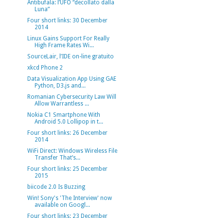
Antibufala: l’UFO “decollato dalla
Luna”
Four short links: 30 December
2014
Linux Gains Support For Really
High Frame Rates Wi...
SourceLair, l’IDE on-line gratuito
xkcd Phone 2
Data Visualization App Using GAE
Python, D3.js and...
Romanian Cybersecurity Law Will
Allow Warrantless ...
Nokia C1 Smartphone With
Android 5.0 Lollipop in t...
Four short links: 26 December
2014
WiFi Direct: Windows Wireless File
Transfer That’s...
Four short links: 25 December
2015
biicode 2.0 Is Buzzing
Win! Sony's 'The Interview' now
available on Googl...
Four short links: 23 December