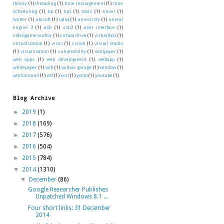
theory
(1)
threading
(1)
time management
(1)
time
scheduling
(1)
tip
(1)
tips
(1)
tools
(1)
travel
(1)
twitter
(1)
ubisoft
(1)
udk4
(1)
univeristy
(1)
unreal
engine 3
(1)
usb
(1)
usb3
(1)
user interface
(1)
videogame author
(1)
virtual drive
(1)
virtualbox
(1)
virtualization
(1)
virus
(1)
vision
(1)
visual studio
(1)
visualization
(1)
vulnerability
(1)
wallpaper
(1)
web apps
(1)
web development
(1)
webapp
(1)
whitepaper
(1)
wifi
(1)
willow garage
(1)
window
(1)
workaround
(1)
wtf
(1)
xorl
(1)
yocto
(1)
youtube
(1)
Blog Archive
►
2019
(1)
►
2018
(169)
►
2017
(576)
►
2016
(504)
►
2015
(784)
▼
2014
(1310)
▼
December
(86)
Google Researcher Publishes
Unpatched Windows 8.1 ...
Four short links: 31 December
2014