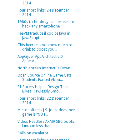
2014
Four short links: 24 December
2014
1980s technology can be used to
hack any smartphone
TeaVM traduce il codice Java in
JavaScript
This beer tells you how much to
drink to boost you...
AppGyver AppArchitect 2.0
Appears
North Korean Internet Is Down
Open Source Online Game Gets
Students Excited Abou...
F1 Racers Helped Design This
Bike’s Flawlessly Smo...
Four short links: 22 December
2014
Microsoft tells J.S. Joust devs their
game is “NOT...
Video: Headless ARM9 SBC boots
Linux in less than ...
Balls on escalator