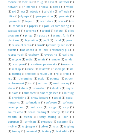
mouse
(1)
mozilla
(1)
mug
(1)
nasa
(1)
netbook
(1)
network
(1)
nintendo
(1)
nokia
(1)
notes
(1)
nvidia
(1)
nxj
(1)
ocr
(1)
odroid
(1)
odroid-x
(1)
off topic
(1)
office
(1)
olympic
(1)
open question
(1)
opendata
(1)
openmoko
(1)
openni
(1)
openstack
(1)
oracle
(1)
os
(1)
pandora
(1)
papers
(1)
parallel computing
(1)
password
(1)
patterns
(1)
paypal
(1)
photo
(1)
pilot
program
(1)
pingu
(1)
places
(1)
planet funk
(1)
platform
(1)
playstation
(1)
pop3
(1)
portal
(1)
power
(1)
prince of persia
(1)
print
(1)
proximity sensor
(1)
puzzle
(1)
radiohead
(1)
ralink
(1)
raspberry pi 4
(1)
raspberrypi
(1)
raspbery
(1)
raytracing
(1)
real-time
(1)
recycle
(1)
redis
(1)
relais
(1)
remote
(1)
render
(1)
repurpose
(1)
resistive opto-isolator
(1)
resource
(1)
rest api
(1)
reuse
(1)
review
(1)
rikomagic
(1)
rle
(1)
rooting
(1)
rootkit
(1)
roundup
(1)
rpi
(1)
rpi4
(1)
rss
(1)
rule engine
(1)
scala
(1)
science
(1)
screen
replacement
(1)
sd
(1)
selinux
(1)
send money
(1)
shake
(1)
share
(1)
shenzhen
(1)
shields
(1)
skype
(1)
slam
(1)
slimport
(1)
smart glasses
(1)
sniffing
(1)
snorkeling
(1)
snow leopard
(1)
social
(1)
social
networks
(1)
softmodem
(1)
software
(1)
software
development
(1)
solus os
(1)
songs
(1)
sony
(1)
source code
(1)
speed reading
(1)
spotify
(1)
ssd
(1)
stealth
(1)
steam
(1)
story telling
(1)
sun
(1)
supercar
(1)
symbian
(1)
synaptic
(1)
system
(1)
t-
mobile
(1)
tabjuggler
(1)
tablet
(1)
tabs
(1)
tapping
(1)
teensy
(1)
terminal
(1)
testing
(1)
text editor
(1)