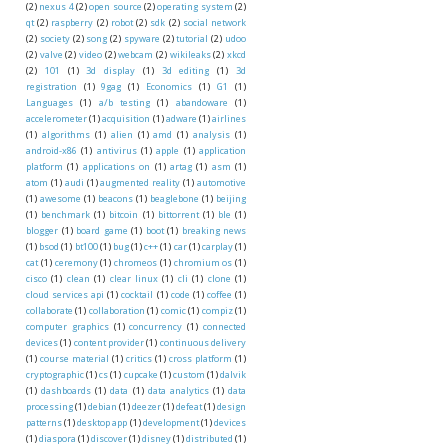
(2)
nexus 4
(2)
open source
(2)
operating system
(2)
qt
(2)
raspberry
(2)
robot
(2)
sdk
(2)
social network
(2)
society
(2)
song
(2)
spyware
(2)
tutorial
(2)
udoo
(2)
valve
(2)
video
(2)
webcam
(2)
wikileaks
(2)
xkcd
(2)
101
(1)
3d display
(1)
3d editing
(1)
3d
registration
(1)
9gag
(1)
Economics
(1)
G1
(1)
Languages
(1)
a/b testing
(1)
abandoware
(1)
accelerometer
(1)
acquisition
(1)
adware
(1)
airlines
(1)
algorithms
(1)
alien
(1)
amd
(1)
analysis
(1)
android-x86
(1)
antivirus
(1)
apple
(1)
application
platform
(1)
applications on
(1)
artag
(1)
asm
(1)
atom
(1)
audi
(1)
augmented reality
(1)
automotive
(1)
awesome
(1)
beacons
(1)
beaglebone
(1)
beijing
(1)
benchmark
(1)
bitcoin
(1)
bittorrent
(1)
ble
(1)
blogger
(1)
board game
(1)
boot
(1)
breaking news
(1)
bsod
(1)
bt100
(1)
bug
(1)
c++
(1)
car
(1)
carplay
(1)
cat
(1)
ceremony
(1)
chromeos
(1)
chromium os
(1)
cisco
(1)
clean
(1)
clear linux
(1)
cli
(1)
clone
(1)
cloud services api
(1)
cocktail
(1)
code
(1)
coffee
(1)
collaborate
(1)
collaboration
(1)
comic
(1)
compiz
(1)
computer graphics
(1)
concurrency
(1)
connected
devices
(1)
content provider
(1)
continuous delivery
(1)
course material
(1)
critics
(1)
cross platform
(1)
cryptographic
(1)
cs
(1)
cupcake
(1)
custom
(1)
dalvik
(1)
dashboards
(1)
data
(1)
data analytics
(1)
data
processing
(1)
debian
(1)
deezer
(1)
defeat
(1)
design
patterns
(1)
desktop app
(1)
development
(1)
devices
(1)
diaspora
(1)
discover
(1)
disney
(1)
distributed
(1)