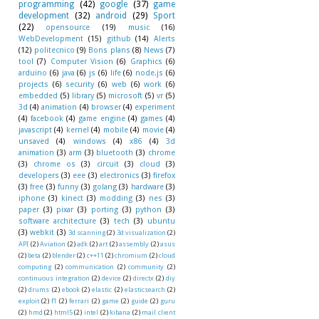
programming
(42)
google
(37)
game
development
(32)
android
(29)
Sport
(22)
opensource
(19)
music
(16)
WebDevelopment
(15)
github
(14)
Alerts
(12)
politecnico
(9)
Bons plans
(8)
News
(7)
tool
(7)
Computer Vision
(6)
Graphics
(6)
arduino
(6)
java
(6)
js
(6)
life
(6)
node.js
(6)
projects
(6)
security
(6)
web
(6)
work
(6)
embedded
(5)
library
(5)
microsoft
(5)
vr
(5)
3d
(4)
animation
(4)
browser
(4)
experiment
(4)
facebook
(4)
game engine
(4)
games
(4)
javascript
(4)
kernel
(4)
mobile
(4)
movie
(4)
unsaved
(4)
windows
(4)
x86
(4)
3d
animation
(3)
arm
(3)
bluetooth
(3)
chrome
(3)
chrome os
(3)
circuit
(3)
cloud
(3)
developers
(3)
eee
(3)
electronics
(3)
firefox
(3)
free
(3)
funny
(3)
golang
(3)
hardware
(3)
iphone
(3)
kinect
(3)
modding
(3)
nes
(3)
paper
(3)
pixar
(3)
porting
(3)
python
(3)
software architecture
(3)
tech
(3)
ubuntu
(3)
webkit
(3)
3d scanning
(2)
3d visualization
(2)
API
(2)
Aviation
(2)
adk
(2)
art
(2)
assembly
(2)
asus
(2)
beta
(2)
blender
(2)
c++11
(2)
chromium
(2)
cloud
computing
(2)
communication
(2)
community
(2)
continuous integration
(2)
device
(2)
directx
(2)
diy
(2)
drums
(2)
ebook
(2)
elastic
(2)
elasticsearch
(2)
exploit
(2)
f1
(2)
ferrari
(2)
game
(2)
guide
(2)
guru
(2)
hmd
(2)
html5
(2)
intel
(2)
kibana
(2)
mail client