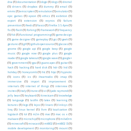
dna
(1)
documentation
(1)
doge
(1)
dogs
(1)
dremel
(1)
drivers
(1)
dropbox
(1)
dummy
(1)
email
(1)
emmc
(1)
emscripten
(1)
emulation
(1)
emulator
(1)
epic games
(1)
epson
(1)
ethics
(1)
exibition
(1)
export
(1)
extension
(1)
exynos
(1)
failure
prevention
(1)
feeds
(1)
fiasco
(1)
firefox 3.5.4pre
(1)
fix
(1)
flash
(1)
forking
(1)
framework
(1)
frequency
(1)
fsk
(1)
functional programming
(1)
game design
(1)
game designer
(1)
gameplay
(1)
gcc
(1)
geek
(1)
gestures
(1)
gif
(1)
github opensource
(1)
glasses
(1)
gnome
(1)
google api
(1)
google keep
(1)
google
music
(1)
google now
(1)
google plus
(1)
google
reader
(1)
google takeout
(1)
google wave
(1)
google+
(1)
government
(1)
gpu
(1)
guano apes
(1)
guitar
(1)
hack
(1)
hacking
(1)
hard disk
(1)
hdr
(1)
hid
(1)
holiday
(1)
honeycomb
(1)
htc
(1)
htpc
(1)
hypnotic
(1)
icons
(1)
ics
(1)
iheartradio
(1)
imap
(1)
immersive
(1)
import
(1)
improvement
(1)
internals
(1)
internet of things
(1)
interview
(1)
invites
(1)
italy
(1)
itunes
(1)
ivi
(1)
jade raymond
(1)
jelly bean
(1)
keyboard
(1)
kinectcam
(1)
knowledge
(1)
language
(1)
lastfm
(1)
latex
(1)
learning
(1)
lectures
(1)
lego
(1)
lejos
(1)
linaro
(1)
linksys
(1)
linq
(1)
linux kernel
(1)
llvm
(1)
localization
(1)
logstash
(1)
lol
(1)
m2m
(1)
mac
(1)
mac os x
(1)
malware
(1)
microchip
(1)
microphone
(1)
milw0rm
(1)
minecraft
(1)
miracast
(1)
mk802
(1)
mk802 II
(1)
mobile development
(1)
monitoring
(1)
mount
(1)