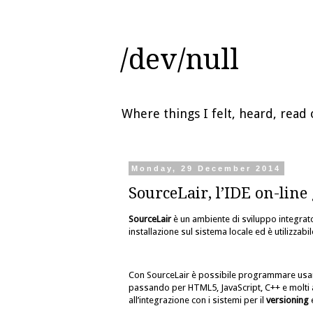
/dev/null
Where things I felt, heard, rea
Monday, 29 December 2014
SourceLair, l’IDE on-line
SourceLair
è un ambiente di sviluppo integrat
installazione sul sistema locale ed è utilizzabi
Con SourceLair è possibile programmare usand
passando per HTML5, JavaScript, C++ e molti al
all’integrazione con i sistemi per il
versioning
e