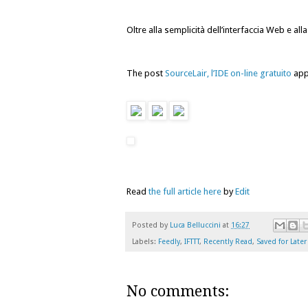
Oltre alla semplicità dell’interfaccia Web e al
The post
SourceLair, l’IDE on-line gratuito
app
Read
the full article here
by
Edit
Posted by
Luca Belluccini
at
16:27
Labels:
Feedly
,
IFTTT
,
Recently Read
,
Saved for Later
No comments: