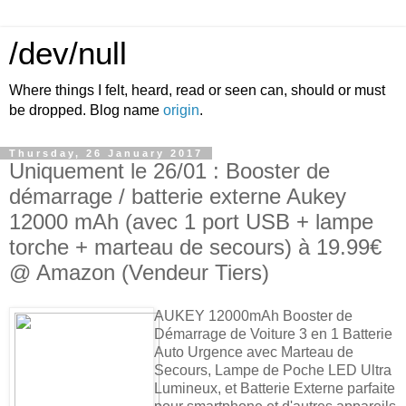
/dev/null
Where things I felt, heard, read or seen can, should or must
be dropped. Blog name
origin
.
Thursday, 26 January 2017
Uniquement le 26/01 : Booster de
démarrage / batterie externe Aukey
12000 mAh (avec 1 port USB + lampe
torche + marteau de secours) à 19.99€
@ Amazon (Vendeur Tiers)
AUKEY 12000mAh Booster de
Démarrage de Voiture 3 en 1 Batterie
Auto Urgence avec Marteau de
Secours, Lampe de Poche LED Ultra
Lumineux, et Batterie Externe parfaite