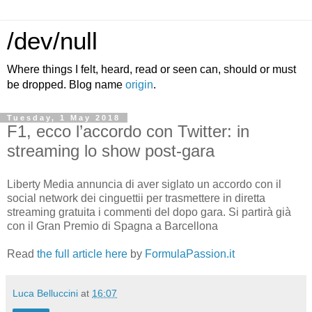
/dev/null
Where things I felt, heard, read or seen can, should or must
be dropped. Blog name
origin
.
Tuesday, 1 May 2018
F1, ecco l’accordo con Twitter: in
streaming lo show post-gara
Liberty Media annuncia di aver siglato un accordo con il
social network dei cinguettii per trasmettere in diretta
streaming gratuita i commenti del dopo gara. Si partirà già
con il Gran Premio di Spagna a Barcellona
Read
the full article here
by
FormulaPassion.it
Luca Belluccini
at
16:07