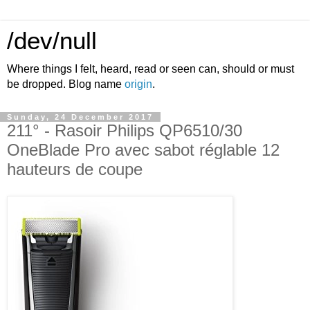
/dev/null
Where things I felt, heard, read or seen can, should or must
be dropped. Blog name
origin
.
Sunday, 24 December 2017
211° - Rasoir Philips QP6510/30
OneBlade Pro avec sabot réglable 12
hauteurs de coupe